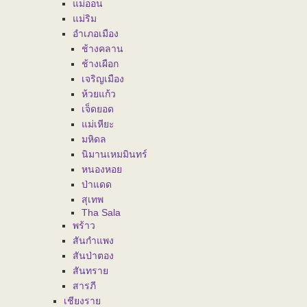
แม่ออน
แม่ริม
อำเภอเมือง
ช้างคลาน
ช้างเผือก
เจริญเมือง
ห้วยแก้ว
เจ็ดยอด
แม่เหียะ
มหิดล
นิมานเหมมินทร์
หนองหอย
ป่าแดด
สุเทพ
Tha Sala
พร้าว
สันกำแพง
สันป่าตอง
สันทราย
สารภี
เชียงราย