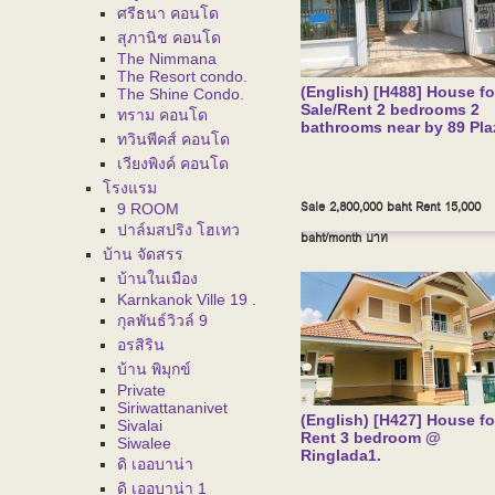
ศรีธนา คอนโด
สุภานิช คอนโด
The Nimmana
The Resort condo.
(English) [H488] House fo
The Shine Condo.
Sale/Rent 2 bedrooms 2
ทราม คอนโด
bathrooms near by 89 Pla
ทวินพีคส์ คอนโด
เวียงพิงค์ คอนโด
โรงแรม
Sale 2,800,000 baht Rent 15,000
9 ROOM
ปาล์มสปริง โฮเทว
baht/month
บาท
บ้าน จัดสรร
บ้านในเมือง
Karnkanok Ville 19 .
กุลพันธ์วิวล์ 9
อรสิริน
บ้าน พิมุกข์
Private
Siriwattananivet
(English) [H427] House fo
Sivalai
Rent 3 bedroom @
Siwalee
Ringlada1.
ดิ เออบาน่า
ดิ เออบาน่า 1