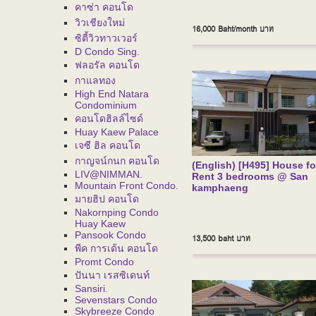
คาซ่า คอนโด
วิวเชียงใหม่
16,000 Baht/month
บาท
ซิตี้วิวทาวเวอร์
D Condo Sing.
ฟลอรัล คอนโด
กาแลทอง
High End Natara
Condominium
คอนโดฮิลล์ไซด์
Huay Kaew Palace
เจซี ฮิล คอนโด
กาญจน์กนก คอนโด
(English) [H495] House fo
LIV@NIMMAN.
Rent 3 bedrooms @ San
Mountain Front Condo.
kamphaeng
มายฮิป คอนโด
Nakornping Condo
Huay Kaew
Pansook Condo
13,500 baht
บาท
พีค การเด้น คอนโด
Promt Condo
ปันนา เรสซิเดนท์
Sansiri.
Sevenstars Condo
Skybreeze Condo