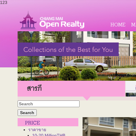
123
HOME
M
สารภี
ราคาขาย
10-20 MillionTHB