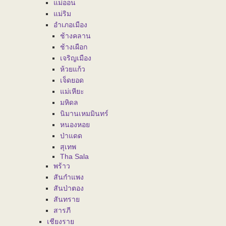
แม่ออน
แม่ริม
อำเภอเมือง
ช้างคลาน
ช้างเผือก
เจริญเมือง
ห้วยแก้ว
เจ็ดยอด
แม่เหียะ
มหิดล
นิมานเหมมินทร์
หนองหอย
ป่าแดด
สุเทพ
Tha Sala
พร้าว
สันกำแพง
สันป่าตอง
สันทราย
สารภี
เชียงราย