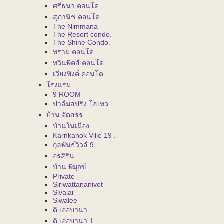
ศรีธนา คอนโด
สุภานิช คอนโด
The Nimmana
The Resort condo.
The Shine Condo.
ทราม คอนโด
ทวินพีคส์ คอนโด
เวียงพิงค์ คอนโด
โรงแรม
9 ROOM
ปาล์มสปริง โฮเทว
บ้าน จัดสรร
บ้านในเมือง
Karnkanok Ville 19 .
กุลพันธ์วิวล์ 9
อรสิริน
บ้าน พิมุกข์
Private
Siriwattananivet
Sivalai
Siwalee
ดิ เออบาน่า
ดิ เออบาน่า 1