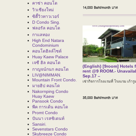
คาซ่า คอนโด
14,000 Baht/month
บาท
วิวเชียงใหม่
ซิตี้วิวทาวเวอร์
D Condo Sing.
ฟลอรัล คอนโด
กาแลทอง
High End Natara
Condominium
คอนโดฮิลล์ไซด์
Huay Kaew Palace
เจซี ฮิล คอนโด
(English) [9room] Hotels 
กาญจน์กนก คอนโด
rent @9 ROOM.- Unavaila
LIV@NIMMAN.
Sep.17 –
Mountain Front Condo.
เช่ากิจการโรงแรมที่ โรงแรม เก้ารู
มายฮิป คอนโด
Nakornping Condo
Huay Kaew
35,000 Baht/month
บาท
Pansook Condo
พีค การเด้น คอนโด
Promt Condo
ปันนา เรสซิเดนท์
Sansiri.
Sevenstars Condo
Skybreeze Condo