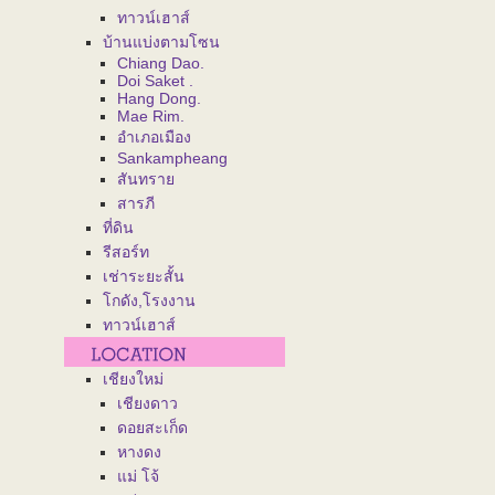
ทาวน์เฮาส์
บ้านแบ่งตามโซน
Chiang Dao.
Doi Saket .
Hang Dong.
Mae Rim.
อำเภอเมือง
Sankampheang
สันทราย
สารภี
ที่ดิน
รีสอร์ท
เช่าระยะสั้น
โกดัง,โรงงาน
ทาวน์เฮาส์
เชียงใหม่
เชียงดาว
ดอยสะเก็ด
หางดง
แม่ โจ้