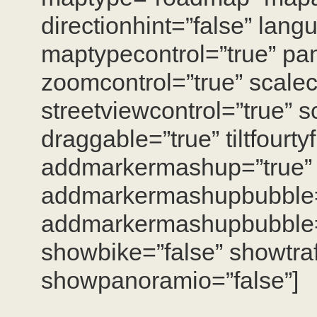
directionhint=”false” lan
maptypecontrol=”true” pan
zoomcontrol=”true” scalec
streetviewcontrol=”true” s
draggable=”true” tiltfourty
addmarkermashup=”true”
addmarkermashupbubble=
addmarkermashupbubble=”
showbike=”false” showtraf
showpanoramio=”false”]