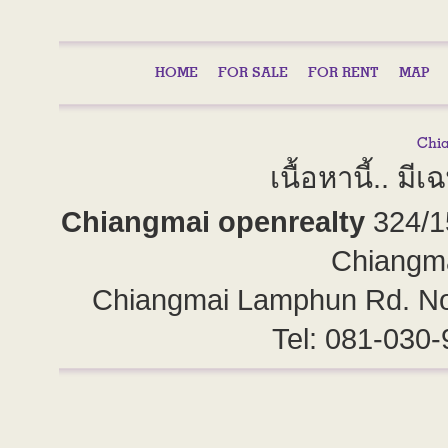
HOME
FOR SALE
FOR RENT
MAP
เนื้อหานี้.. 
Chiangmai openrealty
324/1
Chiangm
Chiangmai Lamphun Rd. No
Tel: 081-030