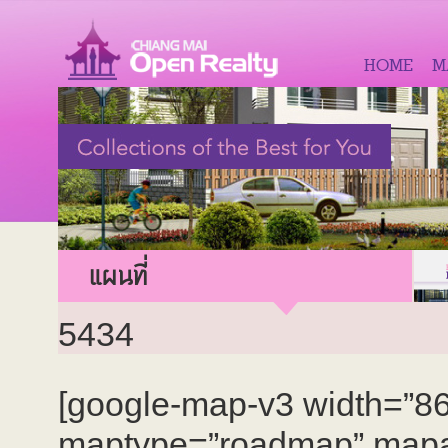
HOME
M
แผนที่
5434
[google-map-v3 width=”8
maptype=”roadmap” mapal