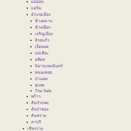
แม่ออน
แม่ริม
อำเภอเมือง
ช้างคลาน
ช้างเผือก
เจริญเมือง
ห้วยแก้ว
เจ็ดยอด
แม่เหียะ
มหิดล
นิมานเหมมินทร์
หนองหอย
ป่าแดด
สุเทพ
Tha Sala
พร้าว
สันกำแพง
สันป่าตอง
สันทราย
สารภี
เชียงราย