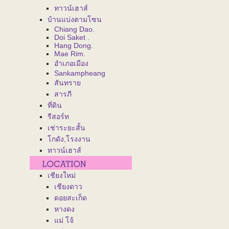
ทาวน์เฮาส์
บ้านแบ่งตามโซน
Chiang Dao.
Doi Saket .
Hang Dong.
Mae Rim.
อำเภอเมือง
Sankampheang
สันทราย
สารภี
ที่ดิน
รีสอร์ท
เช่าระยะสั้น
โกดัง,โรงงาน
ทาวน์เฮาส์
เชียงใหม่
เชียงดาว
ดอยสะเก็ด
หางดง
แม่ โจ้