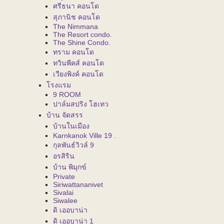
ศรีธนา คอนโด
สุภานิช คอนโด
The Nimmana
The Resort condo.
The Shine Condo.
ทราม คอนโด
ทวินพีคส์ คอนโด
เวียงพิงค์ คอนโด
โรงแรม
9 ROOM
ปาล์มสปริง โฮเทว
บ้าน จัดสรร
บ้านในเมือง
Karnkanok Ville 19 .
กุลพันธ์วิวล์ 9
อรสิริน
บ้าน พิมุกข์
Private
Siriwattananivet
Sivalai
Siwalee
ดิ เออบาน่า
ดิ เออบาน่า 1