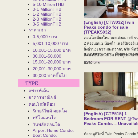
5-10 MillionTHB
0-1 MillionTHB
1-2 MillionTHB
2-3 MillionTHB
(English) [CTW032]Twin
3-5 MillionTHB
Peaks condo for sale
ราคาเช่า
(TPEAKS032)
0-5,000 บาท
คอนโดเชียงใหม่ ตกแต่งอย่างดี ข
5,001-10,000 บาท
2 ห้องนอน 2 ห้องน้ำ เฟอร์นิเจอร์แ
สิ่งอำนงยความสะดวกคบครัน ที่ทว
10,001-15,000 บาท
8,995,000.00 baht : Tax@fee transf
พีคส์ คอนโดมิเนียม ตั้ง อยู่บนถนน
30,001-50,000
คลาน
15,001-20,000 บาท
50/50
บาท
20,001-30,000 บาท
30,000 บาทขึ้นไป
อพารท์เม้น
อาคารพาณิชย์
คอนโดมิเนียม
ริเวอร์ไซด์ คอนโด
(English) [CTP515] 1
ทรีโอคอนโด
Bedroom FOR RENT @Tw
Peaks Condo. – Unavaila
วันพลัสคอนโด
–
Airport Home Condo.
ห้องสตูดิโอที่ Twin Peaks Condo 
Boat Condo.