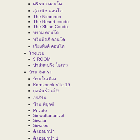
ศรีธนา คอนโด
สุภานิช คอนโด
The Nimmana
The Resort condo.
The Shine Condo.
ทราม คอนโด
ทวินพีคส์ คอนโด
เวียงพิงค์ คอนโด
โรงแรม
9 ROOM
ปาล์มสปริง โฮเทว
บ้าน จัดสรร
บ้านในเมือง
Karnkanok Ville 19 .
กุลพันธ์วิวล์ 9
อรสิริน
บ้าน พิมุกข์
Private
Siriwattananivet
Sivalai
Siwalee
ดิ เออบาน่า
ดิ เออบาน่า 1