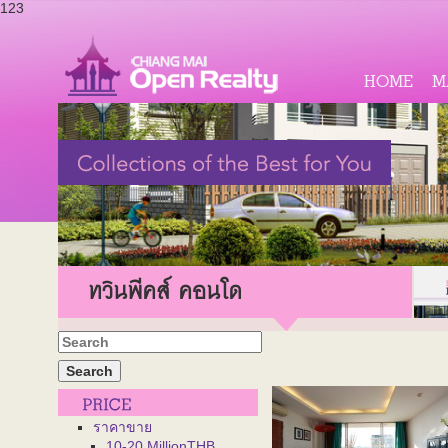
123
HOME
M
ทวินพีคส์ คอนโด
ราคาขาย
10-20 MillionTHB