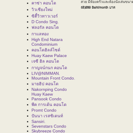
สวย มีห้องครัวและห้องนั่งเล่นขน
คาซ่า คอนโด
17,000 Baht/month
บาท
เหมาะ
วิวเชียงใหม่
ซิตี้วิวทาวเวอร์
D Condo Sing.
ฟลอรัล คอนโด
กาแลทอง
High End Natara
Condominium
คอนโดฮิลล์ไซด์
Huay Kaew Palace
เจซี ฮิล คอนโด
กาญจน์กนก คอนโด
LIV@NIMMAN.
Mountain Front Condo.
มายฮิป คอนโด
Nakornping Condo
Huay Kaew
Pansook Condo
พีค การเด้น คอนโด
Promt Condo
ปันนา เรสซิเดนท์
Sansiri.
Sevenstars Condo
Skybreeze Condo