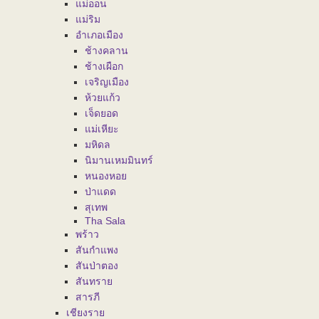
แม่ออน
แม่ริม
อำเภอเมือง
ช้างคลาน
ช้างเผือก
เจริญเมือง
ห้วยแก้ว
เจ็ดยอด
แม่เหียะ
มหิดล
นิมานเหมมินทร์
หนองหอย
ป่าแดด
สุเทพ
Tha Sala
พร้าว
สันกำแพง
สันป่าตอง
สันทราย
สารภี
เชียงราย