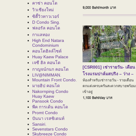
คาซ่า คอนโด
9,000 Baht/month
บาท
วิวเชียงใหม่
ซิตี้วิวทาวเวอร์
D Condo Sing.
ฟลอรัล คอนโด
กาแลทอง
High End Natara
Condominium
คอนโดฮิลล์ไซด์
Huay Kaew Palace
เจซี ฮิล คอนโด
[CSR001] เช่ารายวัน- เดือน ท
กาญจน์กนก คอนโด
โรงแรมปาล์มสปริง – ว่าง –
LIV@NIMMAN.
Mountain Front Condo.
ห้องสำหรับเช่ารายวัน - รายเดือน
มายฮิป คอนโด
ตกแต่งครบครันสะดวกสบายพร้อม
Nakornping Condo
เข้าอยู่
Huay Kaew
1,100 Baht/day
บาท
Pansook Condo
พีค การเด้น คอนโด
Promt Condo
ปันนา เรสซิเดนท์
Sansiri.
Sevenstars Condo
Skybreeze Condo