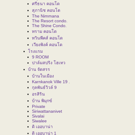
ศรีธนา คอนโด
สุภานิช คอนโด
The Nimmana
The Resort condo.
The Shine Condo.
ทราม คอนโด
ทวินพีคส์ คอนโด
เวียงพิงค์ คอนโด
โรงแรม
9 ROOM
ปาล์มสปริง โฮเทว
บ้าน จัดสรร
บ้านในเมือง
Karnkanok Ville 19 .
กุลพันธ์วิวล์ 9
อรสิริน
บ้าน พิมุกข์
Private
Siriwattananivet
Sivalai
Siwalee
ดิ เออบาน่า
ดิ เออบาน่า 1