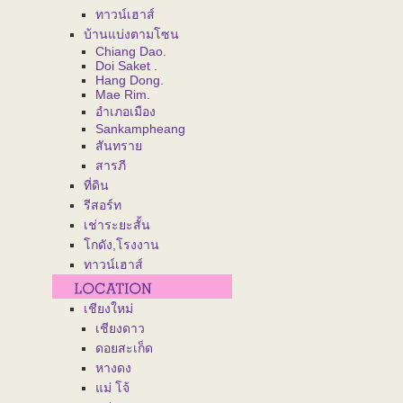
ทาวน์เฮาส์
บ้านแบ่งตามโซน
Chiang Dao.
Doi Saket .
Hang Dong.
Mae Rim.
อำเภอเมือง
Sankampheang
สันทราย
สารภี
ที่ดิน
รีสอร์ท
เช่าระยะสั้น
โกดัง,โรงงาน
ทาวน์เฮาส์
เชียงใหม่
เชียงดาว
ดอยสะเก็ด
หางดง
แม่ โจ้