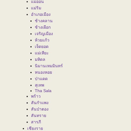
แม่ออน
แม่ริม
อำเภอเมือง
ช้างคลาน
ช้างเผือก
เจริญเมือง
ห้วยแก้ว
เจ็ดยอด
แม่เหียะ
มหิดล
นิมานเหมมินทร์
หนองหอย
ป่าแดด
สุเทพ
Tha Sala
พร้าว
สันกำแพง
สันป่าตอง
สันทราย
สารภี
เชียงราย