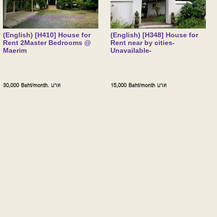
(English) [H410] House for
(English) [H348] House for
Rent 2Master​ Bedrooms @
Rent near by cities-
Maerim
Unavailable-
30,000 Baht/month.
บาท
15,000 Baht/month
บาท