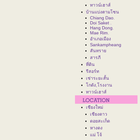
ทาวน์เฮาส์
บ้านแบ่งตามโซน
Chiang Dao.
Doi Saket .
Hang Dong.
Mae Rim.
อำเภอเมือง
Sankampheang
สันทราย
สารภี
ที่ดิน
รีสอร์ท
เช่าระยะสั้น
โกดัง,โรงงาน
ทาวน์เฮาส์
เชียงใหม่
เชียงดาว
ดอยสะเก็ด
หางดง
แม่ โจ้