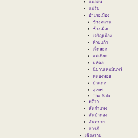
แม่ออน
แม่ริม
อำเภอเมือง
ช้างคลาน
ช้างเผือก
เจริญเมือง
ห้วยแก้ว
เจ็ดยอด
แม่เหียะ
มหิดล
นิมานเหมมินทร์
หนองหอย
ป่าแดด
สุเทพ
Tha Sala
พร้าว
สันกำแพง
สันป่าตอง
สันทราย
สารภี
เชียงราย