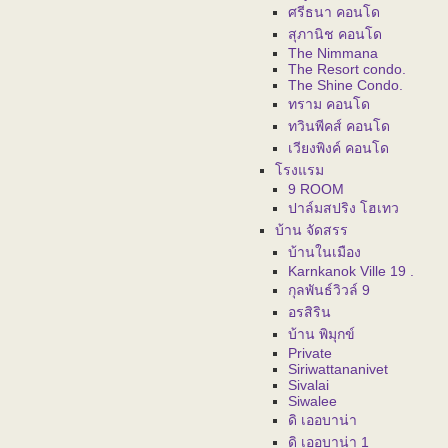
ศรีธนา คอนโด
สุภานิช คอนโด
The Nimmana
The Resort condo.
The Shine Condo.
ทราม คอนโด
ทวินพีคส์ คอนโด
เวียงพิงค์ คอนโด
โรงแรม
9 ROOM
ปาล์มสปริง โฮเทว
บ้าน จัดสรร
บ้านในเมือง
Karnkanok Ville 19 .
กุลพันธ์วิวล์ 9
อรสิริน
บ้าน พิมุกข์
Private
Siriwattananivet
Sivalai
Siwalee
ดิ เออบาน่า
ดิ เออบาน่า 1