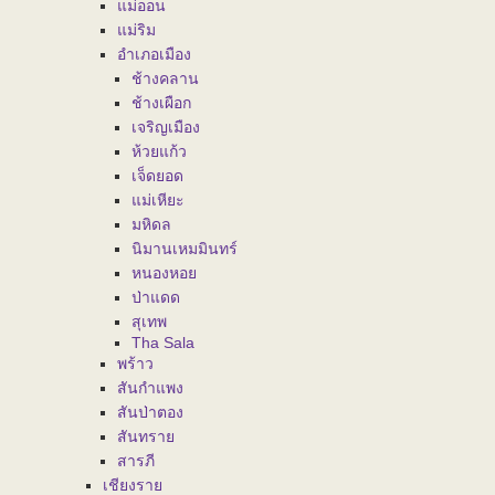
แม่ออน
แม่ริม
อำเภอเมือง
ช้างคลาน
ช้างเผือก
เจริญเมือง
ห้วยแก้ว
เจ็ดยอด
แม่เหียะ
มหิดล
นิมานเหมมินทร์
หนองหอย
ป่าแดด
สุเทพ
Tha Sala
พร้าว
สันกำแพง
สันป่าตอง
สันทราย
สารภี
เชียงราย