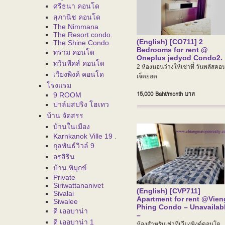
ศรีธนา คอนโด
สุภานิช คอนโด
The Nimmana
The Resort condo.
(English) [CO711] 2
The Shine Condo.
Bedrooms for rent @
ทราม คอนโด
Oneplus jedyod Condo2.
ทวินพีคส์ คอนโด
2 ห้องนอนว่างให้เช่าที่ วันพลัสคอ
เวียงพิงค์ คอนโด
เจ็ดยอด
โรงแรม
15,000 Baht/month
บาท
9 ROOM
ปาล์มสปริง โฮเทว
บ้าน จัดสรร
บ้านในเมือง
Karnkanok Ville 19 .
กุลพันธ์วิวล์ 9
อรสิริน
บ้าน พิมุกข์
Private
Siriwattananivet
(English) [CVP711]
Sivalai
Apartment for rent @Vien
Siwalee
Phing Condo – Unavailab
ดิ เออบาน่า
–
ดิ เออบาน่า 1
ห้องสำหรับเช่าที่เวียงพิงค์คอนโด