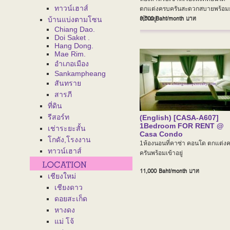
ทาวน์เฮาส์
ตกแต่งครบครันสะดวกสบายพร้อม
8,500 Baht/month
บาท
เข้าอยู่
บ้านแบ่งตามโซน
Chiang Dao.
Doi Saket .
Hang Dong.
Mae Rim.
อำเภอเมือง
Sankampheang
สันทราย
สารภี
ที่ดิน
รีสอร์ท
(English) [CASA-A607]
1Bedroom FOR RENT @
เช่าระยะสั้น
Casa Condo
โกดัง,โรงงาน
1ห้องนอนที่คาซ่า คอนโด ตกแต่ง
ทาวน์เฮาส์
ครันพร้อมเข้าอยู่
11,000 Baht/month
บาท
เชียงใหม่
เชียงดาว
ดอยสะเก็ด
หางดง
แม่ โจ้