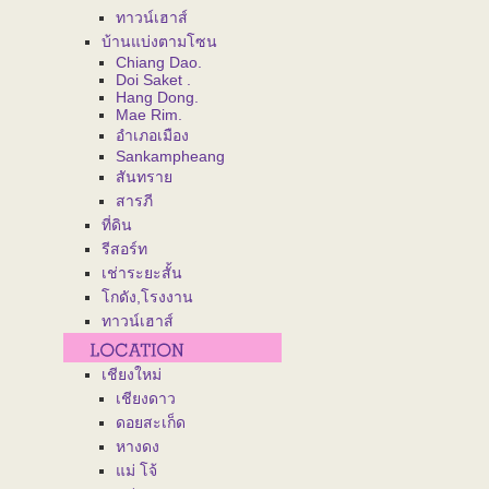
ทาวน์เฮาส์
บ้านแบ่งตามโซน
Chiang Dao.
Doi Saket .
Hang Dong.
Mae Rim.
อำเภอเมือง
Sankampheang
สันทราย
สารภี
ที่ดิน
รีสอร์ท
เช่าระยะสั้น
โกดัง,โรงงาน
ทาวน์เฮาส์
เชียงใหม่
เชียงดาว
ดอยสะเก็ด
หางดง
แม่ โจ้