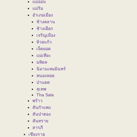
แม่ออน
แม่ริม
อำเภอเมือง
ช้างคลาน
ช้างเผือก
เจริญเมือง
ห้วยแก้ว
เจ็ดยอด
แม่เหียะ
มหิดล
นิมานเหมมินทร์
หนองหอย
ป่าแดด
สุเทพ
Tha Sala
พร้าว
สันกำแพง
สันป่าตอง
สันทราย
สารภี
เชียงราย