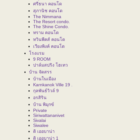
ศรีธนา คอนโด
สุภานิช คอนโด
The Nimmana
The Resort condo.
The Shine Condo.
ทราม คอนโด
ทวินพีคส์ คอนโด
เวียงพิงค์ คอนโด
โรงแรม
9 ROOM
ปาล์มสปริง โฮเทว
บ้าน จัดสรร
บ้านในเมือง
Karnkanok Ville 19 .
กุลพันธ์วิวล์ 9
อรสิริน
บ้าน พิมุกข์
Private
Siriwattananivet
Sivalai
Siwalee
ดิ เออบาน่า
ดิ เออบาน่า 1