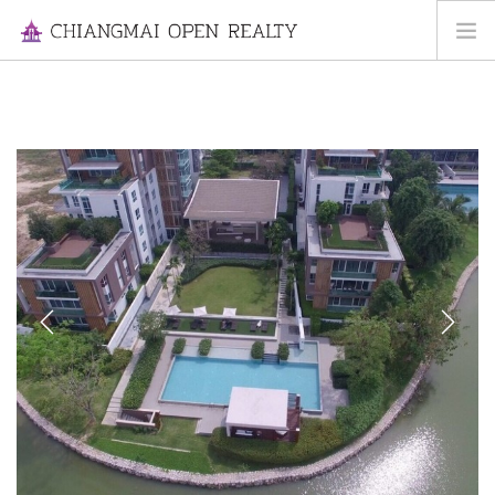
HOME
FOR RENT
FOR SALE
INFORMATION
ABOUT US
CONTACT US
Previous
Next