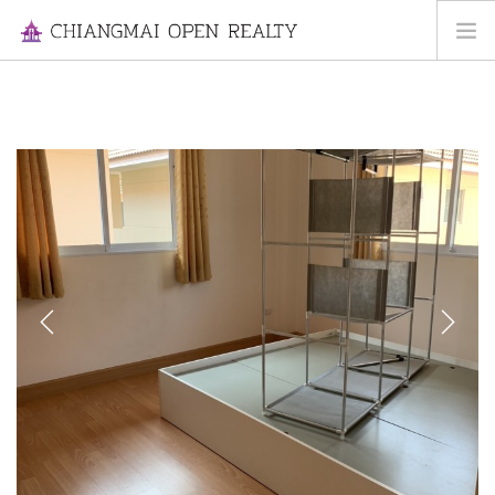
HOME
FOR RENT
FOR SALE
INFORMATION
ABOUT US
CONTACT US
Previous
Next