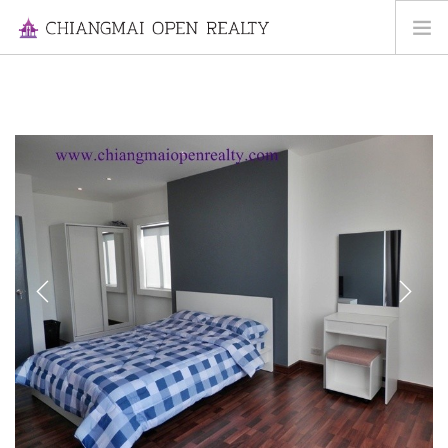
HOME
FOR RENT
FOR SALE
INFORMATION
ABOUT US
CONTACT US
Previous
Next