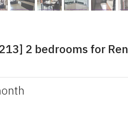
S213] 2 bedrooms for Re
month