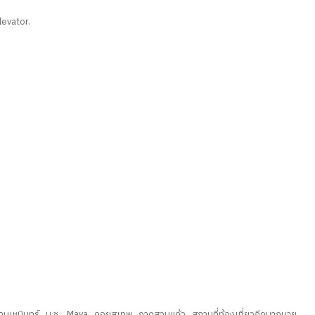
levator.
านเหมินทร์ , ม.ช. , Maya , ดอยสุเทพ , กาดสวนแก้ว , สถานที่ท้องเที่ยวอีกมากมาย