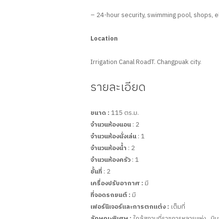
– 24-hour security, swimming pool, shops, e
Location
Irrigation Canal RoadT. Changpuak city.
รายละเอียด
ขนาด :
115 ตร.ม.
จำนวนห้องนอน
: 2
จำนวนห้องนั่งเล่น
: 1
จำนวนห้องน้ำ
: 2
จำนวนห้องครัว
: 1
ชั้นที่
: 2
เครื่องปรับอากาศ :
มี
ที่จอดรถยนต์ :
มี
เฟอร์นิเจอร์และการตกแต่ง :
เต็มที่
ลักษณะพิเศษ :
ใกล้สถานที่ราชการหลายแห่ง , นิม