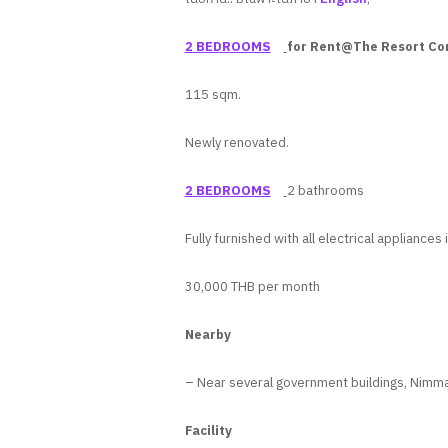
2 BEDROOMS
for Rent@The Resort Co
115 sqm.
Newly renovated.
2 BEDROOMS
2 bathrooms
Fully furnished with all electrical appliance
30,000 THB per month
Nearby
– Near several government buildings, Nimma
Facility