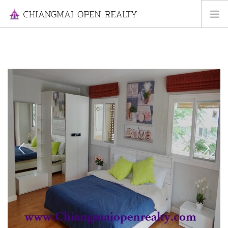
HOME
FOR RENT
FOR SALE
INFORMATION
ABOUT US
CONTACT US
Previous
Next