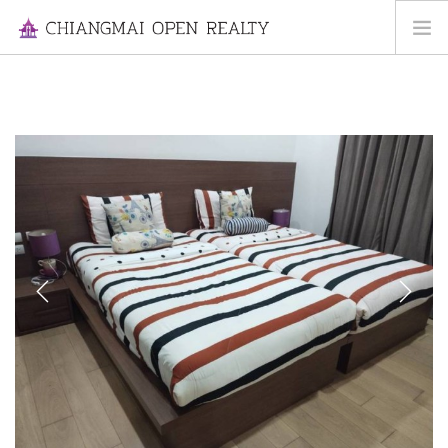
HOME
FOR RENT
FOR SALE
INFORMATION
ABOUT US
CONTACT US
Previous
Next