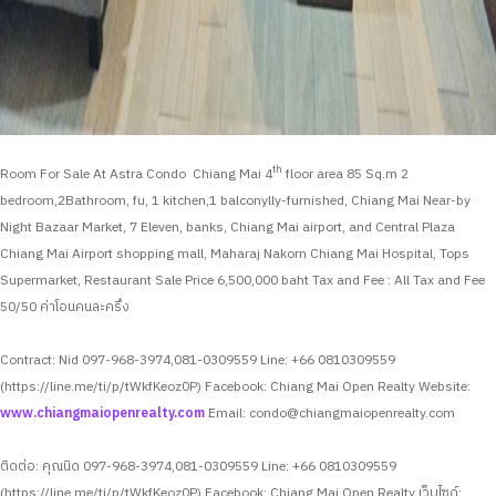
th
Room For Sale At Astra Condo Chiang Mai 4
floor area 85 Sq.m 2
bedroom,2Bathroom, fu, 1 kitchen,1 balconylly-furnished, Chiang Mai
Near-by
Night Bazaar Market, 7 Eleven, banks, Chiang Mai airport, and Central Plaza
Chiang Mai Airport shopping mall, Maharaj Nakorn Chiang Mai Hospital, Tops
Supermarket, Restaurant
Sale Price 6,500,000 baht
Tax and Fee : All Tax and Fee
50/50 ค่าโอนคนละครึ่ง
Contract: Nid 097-968-3974,081-0309559
Line: +66 0810309559
(https://line.me/ti/p/tWkfKeoz0P)
Facebook: Chiang Mai Open Realty
Website:
www.chiangmaiopenrealty.com
Email:
condo@chiangmaiopenrealty.com
ติดต่อ: คุณนิด 097-968-3974,081-0309559
Line: +66 0810309559
(https://line.me/ti/p/tWkfKeoz0P)
Facebook: Chiang Mai Open Realty
เว็บไซด์: