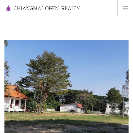
HOME
FOR RENT
FOR SALE
INFORMATION
ABOUT US
CONTACT US
Previous
Next