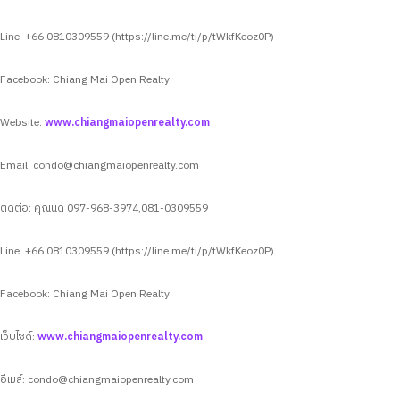
Line: +66 0810309559 (https://line.me/ti/p/tWkfKeoz0P)
Facebook: Chiang Mai Open Realty
Website:
www.chiangmaiopenrealty.com
Email:
condo@chiangmaiopenrealty.com
ติดต่อ: คุณนิด 097-968-3974,081-0309559
Line: +66 0810309559 (https://line.me/ti/p/tWkfKeoz0P)
Facebook: Chiang Mai Open Realty
เว็บไซด์:
www.chiangmaiopenrealty.com
อีเมล์:
condo@chiangmaiopenrealty.com