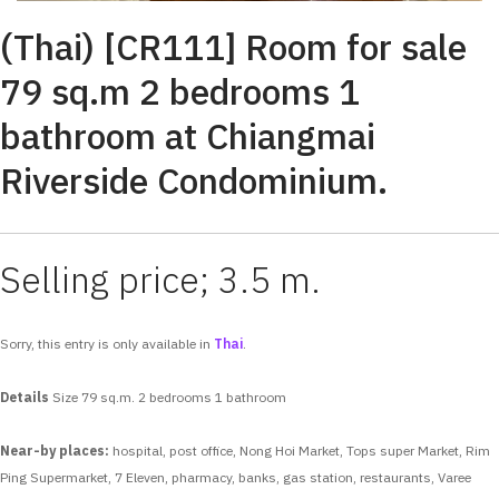
(Thai) [CR111] Room for sale
79 sq.m 2 bedrooms 1
bathroom at Chiangmai
Riverside Condominium.
Selling price; 3.5 m.
Sorry, this entry is only available in
Thai
.
Details
Size 79 sq.m.
2 bedrooms
1 bathroom
Near-by places:
hospital, post office, Nong Hoi Market, Tops super Market, Rim
Ping Supermarket, 7 Eleven, pharmacy, banks, gas station, restaurants, Varee