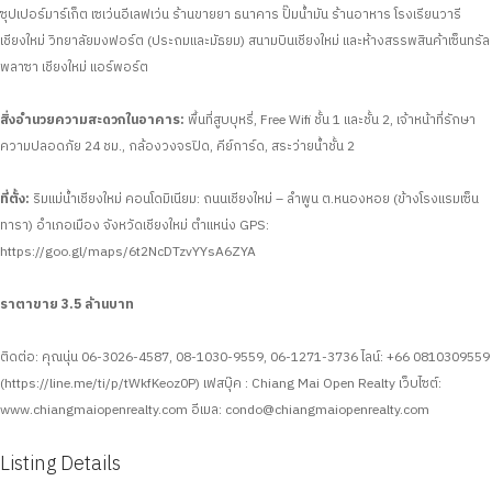
ซุปเปอร์มาร์เก็ต เซเว่นอีเลฟเว่น ร้านขายยา ธนาคาร ปั๊มน้ำมัน ร้านอาหาร โรงเรียนวารี
เชียงใหม่ วิทยาลัยมงฟอร์ต (ประถมและมัธยม) สนามบินเชียงใหม่ และห้างสรรพสินค้าเซ็นทรัล
พลาซา เชียงใหม่ แอร์พอร์ต
สิ่งอำนวยความสะดวกในอาคาร:
พื้นที่สูบบุหรี่, Free Wifi ชั้น 1 และชั้น 2, เจ้าหน้าที่รักษา
ความปลอดภัย 24 ชม., กล้องวงจรปิด, คีย์การ์ด, สระว่ายน้ำชั้น 2
ที่ตั้ง:
ริมแม่น้ำเชียงใหม่ คอนโดมิเนียม: ถนนเชียงใหม่ – ลำพูน ต.หนองหอย (ข้างโรงแรมเซ็น
ทารา) อำเภอเมือง จังหวัดเชียงใหม่
ตำแหน่ง GPS:
https://goo.gl/maps/6t2NcDTzvYYsA6ZYA
ราตาขาย 3.5 ล้านบาท
ติดต่อ: คุณนุ่น 06-3026-4587, 08-1030-9559, 06-1271-3736
ไลน์: +66 0810309559
(https://line.me/ti/p/tWkfKeoz0P)
เฟสบุ๊ค : Chiang Mai Open Realty
เว็บไซต์:
www.chiangmaiopenrealty.com
อีเมล:
condo@chiangmaiopenrealty.com
Listing Details