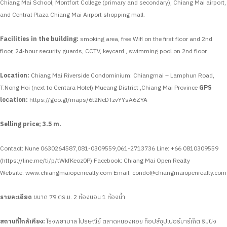
Chiang Mai School, Montfort College (primary and secondary), Chiang Mai airport,
and Central Plaza Chiang Mai Airport shopping mall.
Facilities in the building:
smoking area, free Wifi on the first floor and 2nd
floor, 24-hour security guards, CCTV, keycard , swimming pool on 2nd floor
Location:
Chiang Mai Riverside Condominium: Chiangmai – Lamphun Road,
T.Nong Hoi (next to Centara Hotel) Mueang District ,Chiang Mai Province
GPS
location:
https://goo.gl/maps/6t2NcDTzvYYsA6ZYA
Selling price; 3.5 m.
Contact: Nune 0630264587,081-0309559,061-2713736
Line: +66 0810309559
(https://line.me/ti/p/tWkfKeoz0P)
Facebook: Chiang Mai Open Realty
Website: www.chiangmaiopenrealty.com
Email:
condo@chiangmaiopenrealty.com
รายละเอียด
ขนาด 79 ตร.ม.
2 ห้องนอน
1 ห้องน้ำ
สถานที่ใกล้เคียง:
โรงพยาบาล ไปรษณีย์ ตลาดหนองหอย ท็อปส์ซุปเปอร์มาร์เก็ต ริมปิง