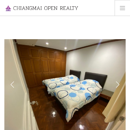
HOME
FOR RENT
FOR SALE
INFORMATION
ABOUT US
CONTACT US
Previous
Next