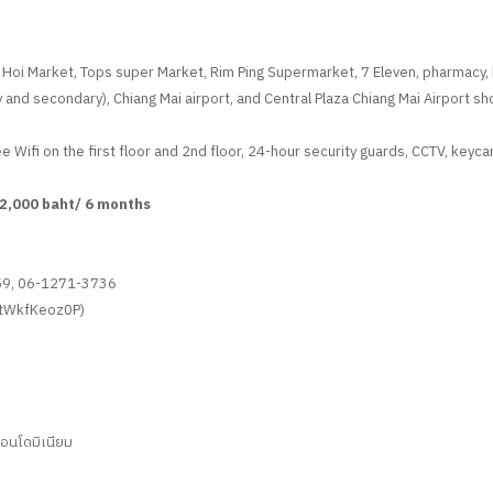
 Hoi Market, Tops super Market, Rim Ping Supermarket, 7 Eleven, pharmacy, 
 and secondary), Chiang Mai airport, and Central Plaza Chiang Mai Airport sh
e Wifi on the first floor and 2nd floor, 24-hour security guards, CCTV, keyc
12,000 baht/ 6 months
59, 06-1271-3736
p/tWkfKeoz0P)
 คอนโดมิเนียม