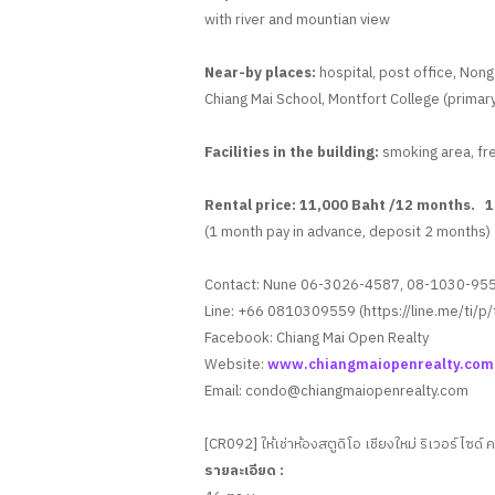
with river and mountian view
Near-by places:
hospital, post office, Nong
Chiang Mai School, Montfort College (primary
Facilities in the building:
smoking area, fre
Rental price: 11,000 Baht /12 months. 
(1 month pay in advance, deposit 2 months)
Contact: Nune 06-3026-4587, 08-1030-95
Line: +66 0810309559 (https://line.me/ti/
Facebook: Chiang Mai Open Realty
Website:
www.chiangmaiopenrealty.com
Email:
condo@chiangmaiopenrealty.com
[CR092] ให้เช่าห้องสตูดิโอ เชียงใหม่ ริเวอร์ไซด์
รายละเอียด :