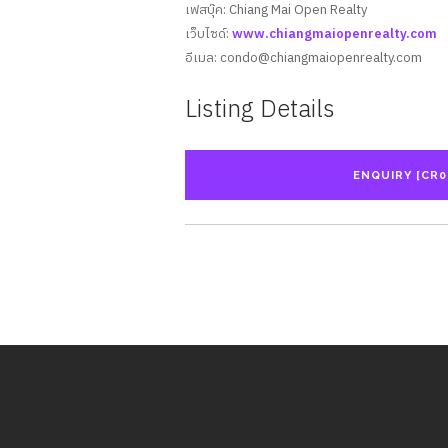
เฟสบุ๊ค: Chiang Mai Open Realty
เว็บไซด์:
www.chiangmaiopenrealty.com
อีเมล:
condo@chiangmaiopenrealty.com
Listing Details