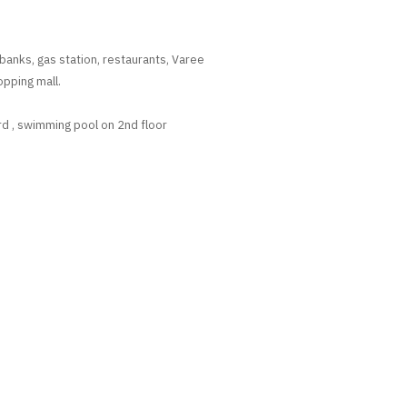
banks, gas station, restaurants, Varee
opping mall.
ard , swimming pool on 2nd floor