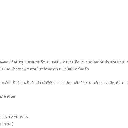
ย ท็อปส์ซุปเปอร์มาร์เก็ต ริมปิงซุปเปอร์มาร์เก็ต เซเว่นอีเลฟเว่น ร้านขายยา ธนาคาร
ม่ และห้างสรรพสินค้าเซ็นทรัลพลาซา เชียงใหม่ แอร์พอร์ต
 Free Wifi ชั้น 1 และชั้น 2, เจ้าหน้าที่รักษาความปลอดภัย 24 ชม., กล้องวงจรปิด, คีย์การ์ด
/ 6 เดือน
59, 06-1271-3736
fKeoz0P)