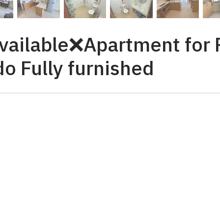
ailable❌Apartment for 
o Fully furnished