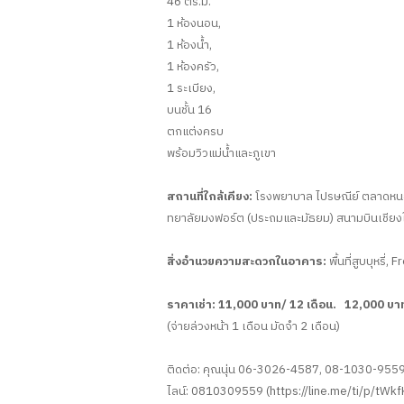
46 ตร.ม.
1 ห้องนอน,
1 ห้องน้ำ,
1 ห้องครัว,
1 ระเบียง,
บนชั้น 16
ตกแต่งครบ
พร้อมวิวแม่น้ำและภูเขา
สถานที่ใกล้เคียง:
โรงพยาบาล ไปรษณีย์ ตลาดหนองหอ
ทยาลัยมงฟอร์ต (ประถมและมัธยม) สนามบินเชียงให
สิ่งอำนวยความสะดวกในอาคาร:
พื้นที่สูบบุหรี่,
ราคาเช่า: 11,000 บาท/ 12 เดือน. 12,000 บาท
(จ่ายล่วงหน้า 1 เดือน มัดจำ 2 เดือน)
ติดต่อ: คุณนุ่น 06-3026-4587, 08-1030-95
ไลน์: 0810309559 (https://line.me/ti/p/tWk