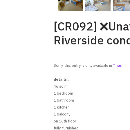
[CR092] ❌Unav
Riverside cond
Sorry, this entry is only available in
Thai
.
details :
46 sq.m
1 bedroom
1 bathroom
1 kitchen
1 balcony
on 16th floor
fully-furnished