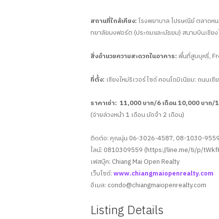
สถานที่ใกล้เคียง:
โรงพยาบาล ไปรษณีย์ ตลาดหนองหอ
ทยาลัยมงฟอร์ต (ประถมและมัธยม) สนามบินเชียงให
สิ่งอำนวยความสะดวกในอาคาร:
พื้นที่สูบบุหรี่,
ที่ตั้ง:
เชียงใหม่ริเวอร์ไซด์ คอนโดมิเนียม: ถนนเชี
ราคาเช่า: 11,000 บาท/6 เดือน 10,000 บาท/1
(จ่ายล่วงหน้า 1 เดือน มัดจำ 2 เดือน)
ติดต่อ: คุณนุ่น 06-3026-4587, 08-1030-95
ไลน์: 0810309559 (https://line.me/ti/p/tWk
เฟสบุ๊ค: Chiang Mai Open Realty
เว็บไซด์:
www.chiangmaiopenrealty.com
อีเมล:
condo@chiangmaiopenrealty.com
Listing Details