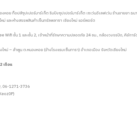
ย ท็อปส์ซุปเปอร์มาร์เก็ต ริมปิงซุปเปอร์มาร์เก็ต เซเว่นอีเลฟเว่น ร้านขายยา ธนาคาร
ม่ และห้างสรรพสินค้าเซ็นทรัลพลาซา เชียงใหม่ แอร์พอร์ต
 Free Wifi ชั้น 1 และชั้น 2, เจ้าหน้าที่รักษาความปลอดภัย 24 ชม., กล้องวงจรปิด, คีย์การ์ด
ยงใหม่ – ลำพูน ต.หนองหอย (ข้างโรงแรมเซ็นทารา) อำเภอเมือง จังหวัดเชียงใหม่
2 เดือน
59, 06-1271-3736
fKeoz0P)