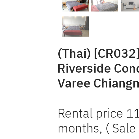
(Thai) [CR032
Riverside Con
Varee Chiangm
Rental price 1
months, ( Sale