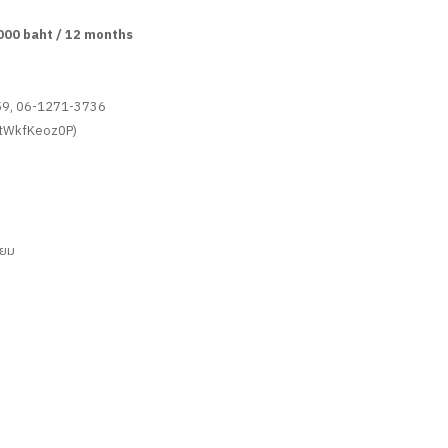
,000 baht / 12 months
59, 06-1271-3736
p/tWkfKeoz0P)
ียม