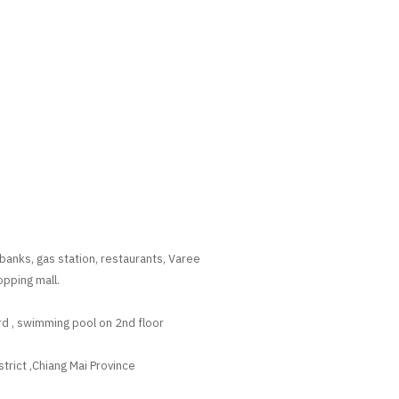
banks, gas station, restaurants, Varee
opping mall.
ard , swimming pool on 2nd floor
rict ,Chiang Mai Province