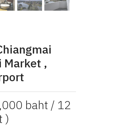
 Chiangmai
 Market ,
rport
,000 baht / 12
 )