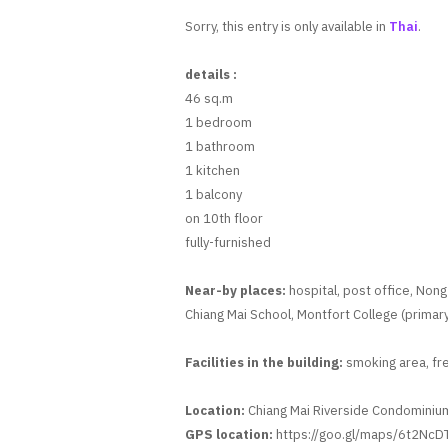
Sorry, this entry is only available in
Thai
.
details :
46 sq.m
1 bedroom
1 bathroom
1 kitchen
1 balcony
on 10th floor
fully-furnished
Near-by places:
hospital, post office, Nong
Chiang Mai School, Montfort College (primary
Facilities in the building:
smoking area, fre
Location:
Chiang Mai Riverside Condominium:
GPS location:
https://goo.gl/maps/6t2NcD