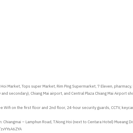
 Hoi Market, Tops super Market, Rim Ping Supermarket, 7 Eleven, pharmacy, 
 and secondary), Chiang Mai airport, and Central Plaza Chiang Mai Airport sh
e Wifi on the first floor and 2nd floor, 24-hour security guards, CCTV, keyc
 Chiangmai – Lamphun Road, T.Nong Hoi (next to Centara Hotel) Mueang Dist
TzvYYsA6ZYA