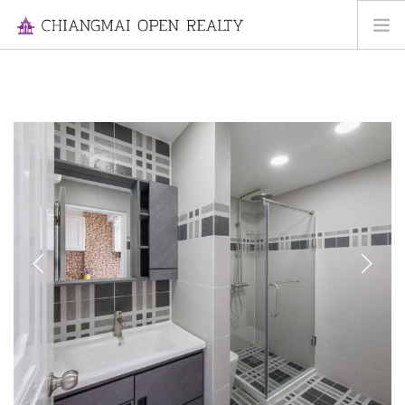
HOME
FOR RENT
FOR SALE
INFORMATION
ABOUT US
CONTACT US
Previous
Next