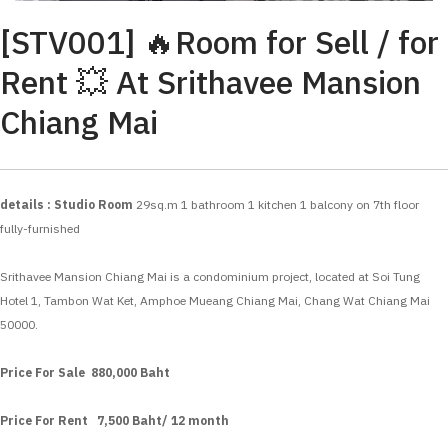
[STV001] 🔥Room for Sell / for
Rent 💥 At Srithavee Mansion
Chiang Mai
details : Studio Room
29sq.m
1 bathroom
1 kitchen
1 balcony
on 7th floor
fully-furnished
Srithavee Mansion Chiang Mai is a condominium project, located at Soi Tung
Hotel 1, Tambon Wat Ket, Amphoe Mueang Chiang Mai, Chang Wat Chiang Mai
50000.
Price For Sale 880,000 Baht
Price For Rent 7,500 Baht/ 12 month