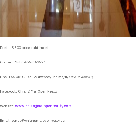
Rental 8,500 price baht/month
Contact: Nid 097-968-3974
Line: +66 0810309559 (https://line.me/ti/p/tWkfKeoz0P)
Facebook: Chiang Mai Open Realty
Website:
www.chiangmaiopenrealty.com
Email:
condo@chiangmaiopenrealty.com