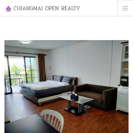
HOME
FOR RENT
FOR SALE
INFORMATION
ABOUT US
CONTACT US
Previous
Next