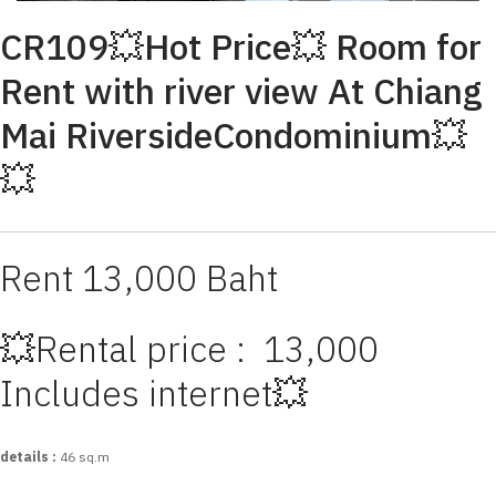
CR109💥Hot Price💥 Room for
Rent with river view At Chiang
Mai RiversideCondominium💥
💥
Rent 13,000 Baht
💥Rental price : 13,000
Includes internet💥
details :
46 sq.m