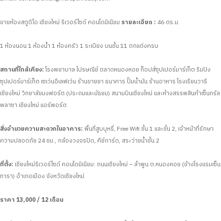
ขายห้องสตูดิโอ เชียงใหม่ ริเวอร์ไซด์ คอนโดมิเนียม
รายละเอียด :
46 ตร.ม.
1 ห้องนอน
1 ห้องน้ำ
1 ห้องครัว
1 ระเบียง
บนชั้น 11
ตกแต่งครบ
สถานที่ใกล้เคียง:
โรงพยาบาล ไปรษณีย์ ตลาดหนองหอย ท็อปส์ซุปเปอร์มาร์เก็ต ริมปิง
ซุปเปอร์มาร์เก็ต เซเว่นอีเลฟเว่น ร้านขายยา ธนาคาร ปั๊มน้ำมัน ร้านอาหาร โรงเรียนวารี
เชียงใหม่ วิทยาลัยมงฟอร์ต (ประถมและมัธยม) สนามบินเชียงใหม่ และห้างสรรพสินค้าเซ็นทรัล
พลาซา เชียงใหม่ แอร์พอร์ต
สิ่งอำนวยความสะดวกในอาคาร:
พื้นที่สูบบุหรี่, Free Wifi ชั้น 1 และชั้น 2, เจ้าหน้าที่รักษา
ความปลอดภัย 24 ชม., กล้องวงจรปิด, คีย์การ์ด, สระว่ายน้ำชั้น 2
ที่ตั้ง:
เชียงใหม่ริเวอร์ไซด์ คอนโดมิเนียม: ถนนเชียงใหม่ – ลำพูน ต.หนองหอย (ข้างโรงแรมเซ็น
ทารา) อำเภอเมือง จังหวัดเชียงใหม่
ราคา 13,000 / 12 เดือน