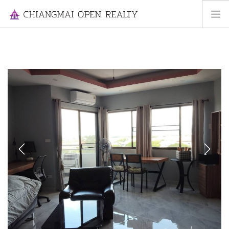
HOME
FOR RENT
FOR SALE
INFORMATION
ABOUT US
CONTACT US
Previous
Next