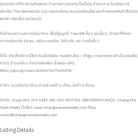
ซุปเปอร์มาร์เก็ต เซเว่นอีเลฟเว่น ร้านขายยา ธนาคาร ปั๊มน้ำมัน ร้านอาหาร โรงเรียนวารี
เชียงใหม่ วิทยาลัยมงฟอร์ต (ประถมและมัธยม) สนามบินเชียงใหม่ และห้างสรรพสินค้าเซ็นทรัล
พลาซา เชียงใหม่ แอร์พอร์ต
สิ่งอำนวยความสะดวกในอาคาร: พื้นที่สูบบุหรี่, Free Wifi ชั้น 1 และชั้น 2, เจ้าหน้าที่รักษา
ความปลอดภัย 24 ชม., กล้องวงจรปิด, คีย์การ์ด, สระว่ายน้ำชั้น 2
ที่ตั้ง: เชียงใหม่ริเวอร์ไซด์ คอนโดมิเนียม: ถนนเชียงใหม่ – ลำพูน ต.หนองหอย (ข้างโรงแรมเซ็น
ทารา) อำเภอเมือง จังหวัดเชียงใหม่
ตำแหน่ง GPS:
https://goo.gl/maps/6t2NcDTzvYYsA6ZYA
ค่าเช่า: 13,000/12 เดือน
(จ่ายล่วงหน้า 1 เดือน, มัดจำ 2 เดือน)
ติดต่อ: คุณนุ่น 063-359-5447, 081-030-9559
ไลน์: 0810309559
เฟสบุ๊ค: Chiang Mai
Open Realty
เว็บไซด์: www.chiangmaiopenrealty.com
อีเมล:
condo@chiangmaiopenrealty.com
Listing Details