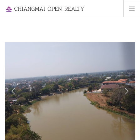
HOME
FOR RENT
FOR SALE
INFORMATION
ABOUT US
CONTACT US
Previous
Next