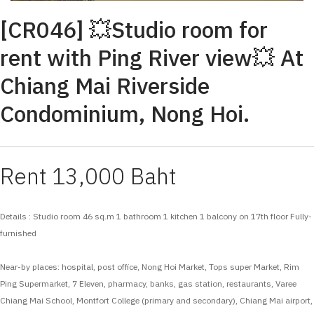
[CR046] 💥Studio room for
rent with Ping River view💥 At
Chiang Mai Riverside
Condominium, Nong Hoi.
Rent 13,000 Baht
Details : Studio room
46 sq.m
1 bathroom
1 kitchen
1 balcony
on 17th floor
Fully-
furnished
Near-by places: hospital, post office, Nong Hoi Market, Tops super Market, Rim
Ping Supermarket, 7 Eleven, pharmacy, banks, gas station, restaurants, Varee
Chiang Mai School, Montfort College (primary and secondary), Chiang Mai airport,