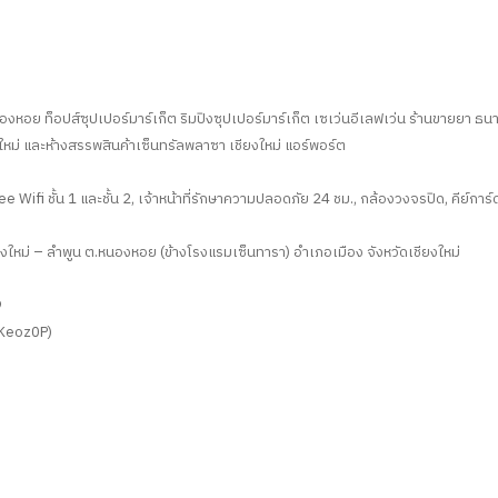
ย ท็อปส์ซุปเปอร์มาร์เก็ต ริมปิงซุปเปอร์มาร์เก็ต เซเว่นอีเลฟเว่น ร้านขายยา ธนาคาร
ม่ และห้างสรรพสินค้าเซ็นทรัลพลาซา เชียงใหม่ แอร์พอร์ต
 Free Wifi ชั้น 1 และชั้น 2, เจ้าหน้าที่รักษาความปลอดภัย 24 ชม., กล้องวงจรปิด, คีย์การ์ด
ยงใหม่ – ลำพูน ต.หนองหอย (ข้างโรงแรมเซ็นทารา) อำเภอเมือง จังหวัดเชียงใหม่
9
fKeoz0P)