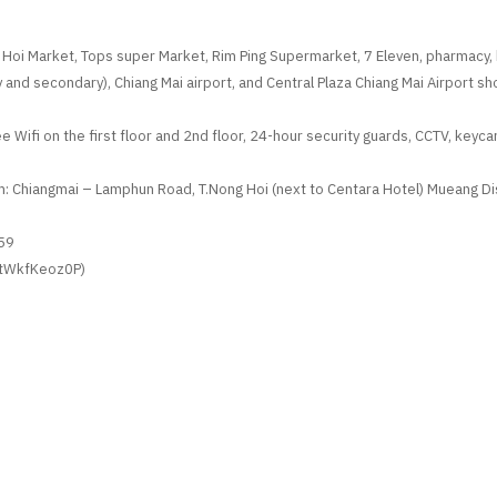
 Hoi Market, Tops super Market, Rim Ping Supermarket, 7 Eleven, pharmacy, 
 and secondary), Chiang Mai airport, and Central Plaza Chiang Mai Airport sh
e Wifi on the first floor and 2nd floor, 24-hour security guards, CCTV, keyc
 Chiangmai – Lamphun Road, T.Nong Hoi (next to Centara Hotel) Mueang Dist
59
p/tWkfKeoz0P)