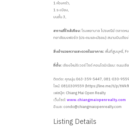
1 ห้องครัว,
1 ระเบียง,
บนชั้น 3,
สถานที่ใกล้เคียง:
โรงพยาบาล ไปรษณีย์ ตลาดหนองหอ
ทยาลัยมงฟอร์ต (ประถมและมัธยม) สนามบินเชียงให
สิ่งอำนวยความสะดวกในอาคาร:
พื้นที่สูบบุหรี่,
ที่ตั้ง:
เชียงใหม่ริเวอร์ไซด์ คอนโดมิเนียม: ถนนเชี
ติดต่อ: คุณนุ่น 063-359-5447, 081-030-955
ไลน์: 0810309559 (https://line.me/ti/p/tWk
เฟสบุ๊ค: Chiang Mai Open Realty
เว็บไซด์:
www.chiangmaiopenrealty.com
อีเมล:
condo@chiangmaiopenrealty.com
Listing Details