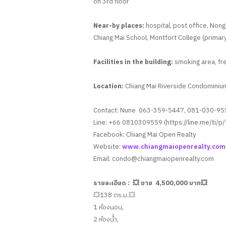
on 3rd floor
Near-by places:
hospital, post office, Nong
Chiang Mai School, Montfort College (primary
Facilities in the building:
smoking area, fre
Location:
Chiang Mai Riverside Condominium:
Contact: Nune 063-359-5447, 081-030-95
Line: +66 0810309559 (https://line.me/ti/
Facebook: Chiang Mai Open Realty
Website:
www.chiangmaiopenrealty.com
Email:
condo@chiangmaiopenrealty.com
รายละเอียด : 💥 ขาย 4,500,000 บาท💥
💥138 ตร.ม.💥
1 ห้องนอน,
2 ห้องน้ำ,