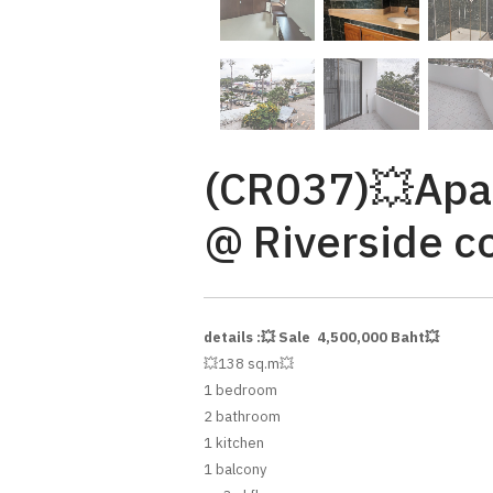
(CR037)💥Apar
@ Riverside c
details :💥 Sale 4,500,000 Baht💥
💥138 sq.m💥
1 bedroom
2 bathroom
1 kitchen
1 balcony